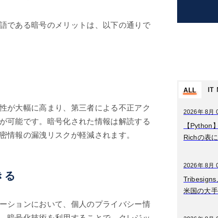
語である暗号のメリットは、以下の通りで
IT
ALL
性が大幅に高まり、第三者による不正アク
2026年8月07日
2026年 8月 
が可能です。暗号化された情報は解読する
ディベートとは？意
【Pytho
密情報の漏洩リスクが軽減されます。
味をわかりやすく簡
Richの表
単に解説
2026年8月06日
2026年 8月 
きる
データマネジメント
Tribes
とは？意味をわかり
米国の大手
やすく簡単に解説
ーションにおいて、個人のプライバシー情
。暗号化技術を利用することで、クレジッ