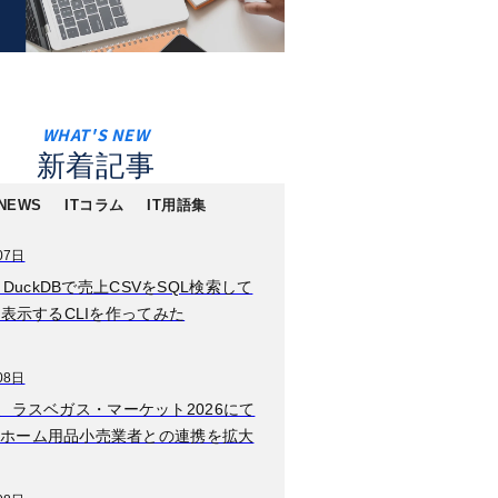
新着記事
 NEWS
ITコラム
IT用語集
07日
2026年8月08日
n】DuckDBで売上CSVをSQL検索して
W TOKYO、新規事
に表示するCLIを作ってみた
業としてエンタメ業
界特化型キャリア支
援サービス「TGC
08日
2026年8月08日
CAREER」を本日よ
igns、ラスベガス・マーケット2026にて
輸出管理AIの
り提供開始
ホーム用品小売業者との連携を拡大
TIMEWELL、ISMS
認証「ISO/IEC
27001」を取得