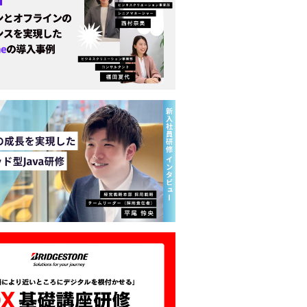
PHP研修一覧はこちら
形式から探したい方
目的に合うPHP研修を一覧形
ぜひご利用ください。
Java研修を比較する