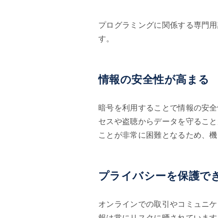
プログラミングに関係する専門用
す。
情報の安全性が高まる
暗号を利用することで情報の安全
2026年8月07日
セスや盗聴からデータを守ること
【Python】DuckDB
ことが非常に困難となるため、機
で売上CSVをSQL検
索してRichの表に表
示するCLIを作って
2026年8月03日
プライバシーを保護で
みた
【前編】Claude
Code・Codexのトー
クン使用量を確認す
オンラインでの取引やコミュニケ
るツールを作ってみ
報は常にリスクに晒されています