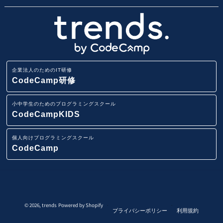
Webアプリ開発基礎研修
エンジニア転職コース
地域・エリア名から子供向けプログラミングスクールを
小学生・中学生のためのオンラインプログラミングスク
会社概要
探す
ール
業務改善・効率化研修
CodeCamp
採用情報
路線から子供向けプログラミングスクールを探す
小学生・中学生向けFCプログラミング教室
ITリテラシー研修
企業法人のためのIT研修
講師募集
駅から子供向けプログラミングスクールを探す
CodeCamp研修
AI・データ分析研修
小学生・中学生向けプログラミング教室
小中学生のためのプログラミングスクール
ニュースリリース
IT用語集
CodeCampKIDS
Pythonデータサイエンス研修
イベント一覧
個人向けプログラミングスクール
スマホアプリ(iOS/Android)開発研修
CodeCamp
システム要件定義研修
システムテスト技法研修
© 2026,
trends
Powered by Shopify
プライバシーポリシー
利用規約