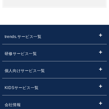
trends.サービス一覧
ITメディア
研修サービス一覧
IT情報やニュースを探す
新入社員向けIT・プログラミング研修
個人向けサービス一覧
子供向けプログラミング教室を探す
内定者向けプログラミング研修
プログラミング学習
KIDSサービス一覧
サービス・スクール名から子供向けプログラミングスク
【企業向け】DX社員研修 - 法人向け人材育成
Webデザイン学習
ールを探す
小学生・中学生向けプログラミング教室
会社情報