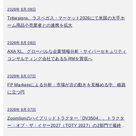
2026年 8月 08日
Tribesigns、ラスベガス・マーケット2026にて米国の大手ホ
ーム用品小売業者との連携を拡大
2026年 8月 08日
AXA XL、グローバルな企業情報分析・サイバーセキュリティ
コンサルティング会社であるS-RMを買収へ
2026年 8月 07日
FP Marketsによる分析：市場が次の動きを見極める中、岐路
に立つ円
2026年 8月 07日
Zoomlionのハイブリッドトラクター「DV3504」、トラクタ
ー・オブ・ザ・イヤー2027（TOTY 2027）の2部門で最終候
補入り、中国製高馬力農業機械分野で画期的成果