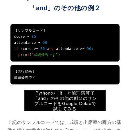
「and」のその他の例２
【サンプルコード】
score 
=
85
attendance 
=
90
if
 score 
>=
80
and
 attendance 
>=
90
:
print
(
"成績優秀です"
)
【実行結果】
成績優秀です
Pythonの「if」と論理演算子
「and」のその他の例２のサン
プルコードをGoogle Colabで
試してみる
上記のサンプルコードでは、成績と出席率の両方の基