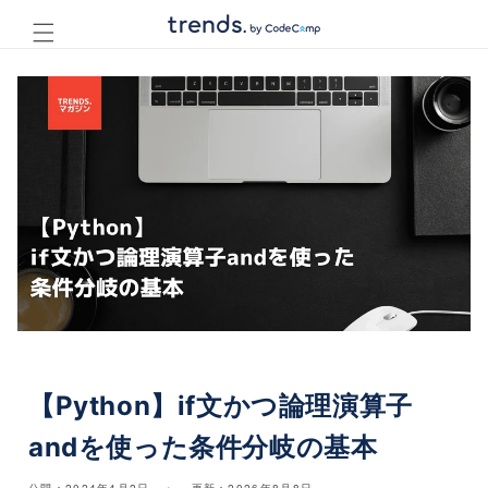
コンテ
ンツに
進む
【Python】if文かつ論理演算子
andを使った条件分岐の基本