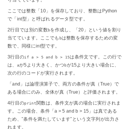
ここでは整数「10」を保存しており、整数はPython
で「int型」と呼ばれるデータ型です。
2行目では別の変数
を作成し、「20」という値を割り
b
当てています。ここでも
は整数を保存するための変
b
数で、同様にint型です。
3行目の
は条件文です。この行で
if a > 5 and b > 15
は、
が5より大きく、かつ
が15より大きい場合に、
a
b
次の行のコードが実行されます。
「and」は論理演算子で、両方の条件が真（True）で
ある場合にのみ、全体が真（True）と評価されます。
4行目の
関数は、条件文が真の場合に実行されま
print
す。この場合、条件「a > 5 and b > 15」は真である
ため、"条件を満たしています"という文字列が出力さ
れます。