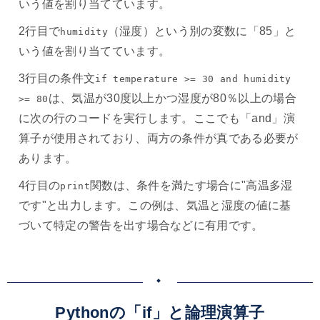
いう値を割り当てています。
2行目で
（湿度）という別の変数に「85」と
humidity
いう値を割り当てています。
3行目の条件文
if temperature >= 30 and humidity
は、気温が30度以上かつ湿度が80％以上の場合
>= 80
に次の行のコードを実行します。ここでも「and」演
算子が使用されており、両方の条件が真である必要が
あります。
4行目の
関数は、条件を満たす場合に"高温多湿
print
です"と出力します。この例は、気温と湿度の値に基
づいて特定の警告を出す場合などに有用です。
Pythonの「if」と論理演算子