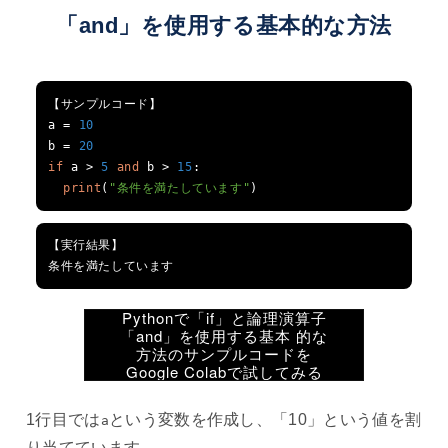
「and」を使用する基本的な方法
【サンプルコード】
a 
=
10
b 
=
20
if
 a 
>
5
and
 b 
>
15
:
print
(
"条件を満たしています"
)
【実行結果】
条件を満たしています
Pythonで「if」と論理演算子
「and」を使用する基本 的な
方法のサンプルコードを
Google Colabで試してみる
1行目では
という変数を作成し、「10」という値を割
a
り当てています。