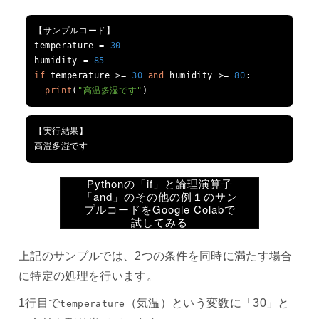
【サンプルコード】
temperature 
=
30
humidity 
=
85
if
 temperature 
>=
30
and
 humidity 
>=
80
:
print
(
"高温多湿です"
)
【実行結果】
高温多湿です
Pythonの「if」と論理演算子
「and」のその他の例１のサン
プルコードをGoogle Colabで
試してみる
上記のサンプルでは、2つの条件を同時に満たす場合
に特定の処理を行います。
1行目で
（気温）という変数に「30」と
temperature