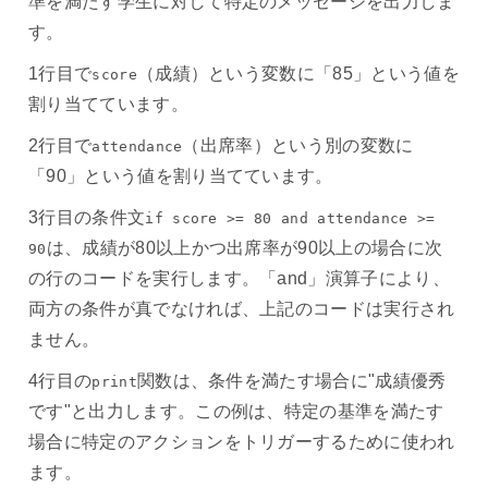
準を満たす学生に対して特定のメッセージを出力しま
す。
1行目で
（成績）という変数に「85」という値を
score
割り当てています。
2行目で
（出席率）という別の変数に
attendance
「90」という値を割り当てています。
3行目の条件文
if score >= 80 and attendance >=
は、成績が80以上かつ出席率が90以上の場合に次
90
の行のコードを実行します。「and」演算子により、
両方の条件が真でなければ、上記のコードは実行され
ません。
4行目の
関数は、条件を満たす場合に"成績優秀
print
です"と出力します。この例は、特定の基準を満たす
場合に特定のアクションをトリガーするために使われ
ます。