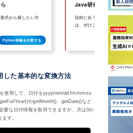
ちら
Java研修一覧はこちら
一覧形式から探したい方
目的に合うJava研修を一覧
は、ぜひご利用ください。
Python研修を比較する
使用した基本的な変換方法
を使用して、日付をyyyy/mm/dd hh:mm:ss
Year()やgetMonth()、getDate()など
必要な日付情報を取得できますが、月は0か
ります。