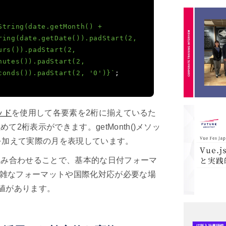
String(date.getMonth() + 
ring(date.getDate()).padStart(2, 
rs()).padStart(2, 
utes()).padStart(2, 
conds()).padStart(2, '0')}`
;
ッド
を使用して各要素を2桁に揃えているた
て2桁表示ができます。getMonth()メソッ
1を加えて実際の月を表現しています。
組み合わせることで、基本的な日付フォーマ
雑なフォーマットや国際化対応が必要な場
値があります。