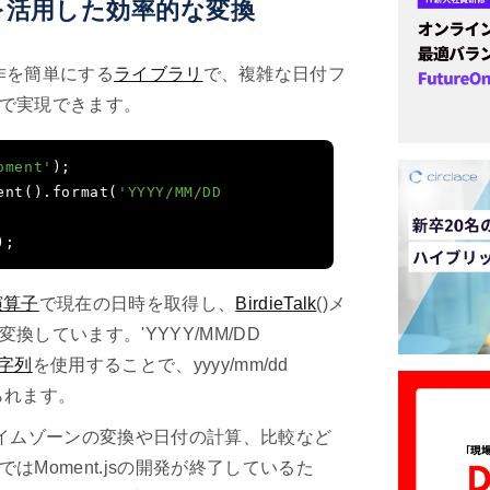
ラリを活用した効率的な変換
日付操作を簡単にする
ライブラリ
で、複雑な日付フ
で実現できます。
oment'
);
ent
().
format
(
'YYYY/MM/DD 
);
演算子
で現在の日時を取得し、
BirdieTalk
()メ
しています。'YYYY/MM/DD
字列
を使用することで、yyyy/mm/dd
得られます。
、タイムゾーンの変換や日付の計算、比較など
Moment.jsの開発が終了しているた