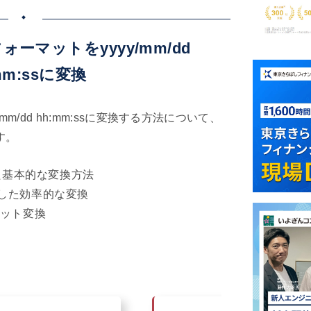
付フォーマットをyyyy/mm/dd
mm:ssに変換
mm/dd hh:mm:ssに変換する方法について、
す。
た基本的な変換方法
活用した効率的な変換
ット変換