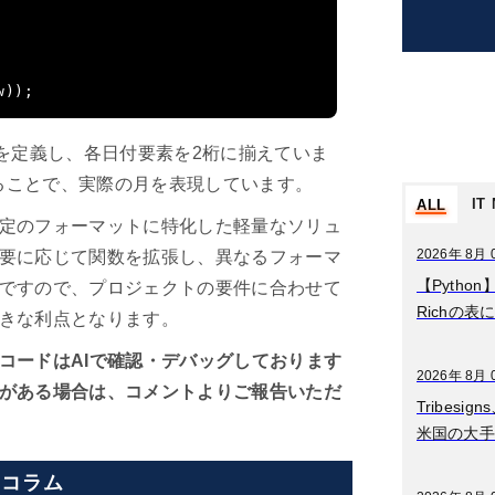
w
));
数を定義し、各日付要素を2桁に揃えていま
を加えることで、実際の月を表現しています。
IT
ALL
定のフォーマットに特化した軽量なソリュ
2026年8月07日
2026年 8月 
要に応じて関数を拡張し、異なるフォーマ
ディベートとは？意
【Pytho
ですので、プロジェクトの要件に合わせて
味をわかりやすく簡
Richの表
きな利点となります。
単に解説
コードはAIで確認・デバッグしております
2026年8月06日
2026年 8月 
がある場合は、コメントよりご報告いただ
データマネジメント
Tribes
とは？意味をわかり
米国の大手
やすく簡単に解説
るコラム