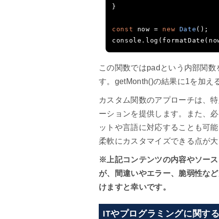
}
const
 now 
=
new
Date
();
console
.
log
(
formatDate
(
no
この関数ではpadという内部関
す。getMonth()の結果に1
カスタム関数のアプローチは、特
2026年8月07日
ーションを提供します。また、必
【Python】DuckDB
ットや言語に対応することも可能
で売上CSVをSQL検
柔軟にカスタマイズできる点が大
索してRichの表に表
※上記コンテンツの内容やソース
示するCLIを作って
2026年8月03日
が、間違いやエラー、脆弱性など
みた
【前編】Claude
けますと幸いです。
Code・Codexのトー
クン使用量を確認す
ITやプログラミングに関す
るツールを作ってみ