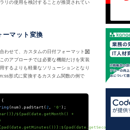
ラリの使用を検討することが推奨されてい
ォーマット変換
合わせて、カスタムの日付フォーマット
関
このアプローチでは必要な機能だけを実装
用するよりも軽量なソリューションとなり
h:mm:ss形式に変換するカスタム関数の例で
{
ring
(
num
).
padStart
(
2
,
'0'
);
ear()}/${pad(date.getMonth() + 
 
{pad(date.getMinutes())}:${pad(date.getSeconds())}`
;