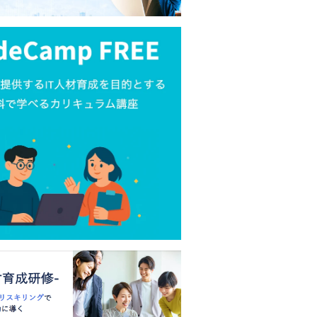
dd hh:mm:ssにする方法