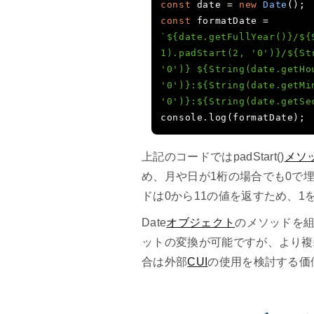
const
 date 
=
new
Date
();
const
 formatDate 
=
`${date.getFullYear()}/${
1).padStart(2, '0')}/${St
'0')} ${String(date.getHou
'0')}:${String(date.getMin
'0')}:${String(date.getSe
console
.
log
(
formatDate
);
上記のコードではpadStart()
メソ
め、月や日が1桁の場合でも0で埋め
ドは0から11の値を返すため、
Date
オブジェクト
のメソッドを
ットの変換が可能ですが、より複
合は外部
CUI
の使用を検討する価