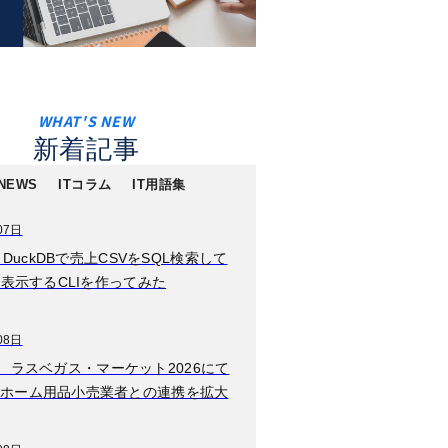
新着記事
 NEWS
ITコラム
IT用語集
07日
2026年8月08日
n】DuckDBで売上CSVをSQL検索して
温泉旅館を拠点に、
に表示するCLIを作ってみた
サステナビリティ
を"地域経済のエンジ
ン"へ「嬉野・地域創
08日
2026年8月08日
生リジェネラティブ
igns、ラスベガス・マーケット2026にて
W TOKYO、新規事
プロジェクト」を始
ホーム用品小売業者との連携を拡大
業としてエンタメ業
動
界特化型キャリア支
援サービス「TGC