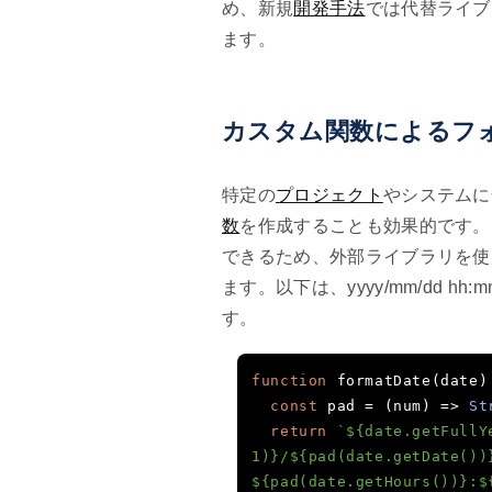
め、新規
開発手法
では代替ライブ
ます。
カスタム関数によるフ
特定の
プロジェクト
やシステムに
数
を作成することも効果的です。
できるため、外部ライブラリを使
ます。以下は、yyyy/mm/dd h
す。
function
 formatDate
(
date
)
const
 pad 
=
(
num
)
=>
St
return
`${date.getFullY
1)}/${pad(date.getDate())}
${pad(date.getHours())}:$