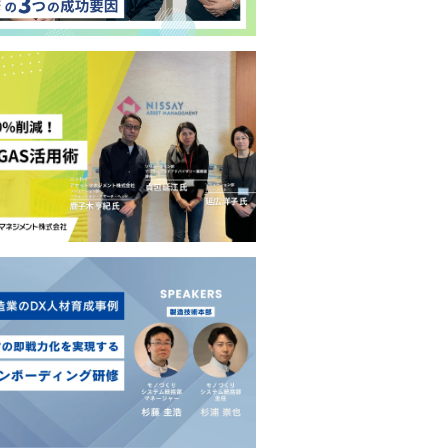
PHP研修一覧はこちら
形式から探したい方
目的に合うPHP研修を一覧形
ぜひご利用ください。
Java研修を比較する