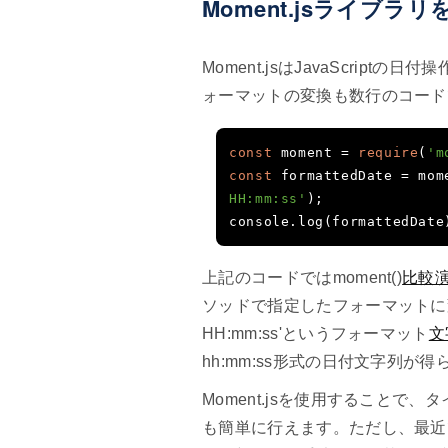
Moment.jsライブ
Moment.jsはJavaScriptの
ォーマットの変換も数行のコード
const
 moment 
=
require
(
'm
const
 formattedDate 
=
 mom
HH:mm:ss'
);
console
.
log
(
formattedDate
上記のコードではmoment()
比較
ソッドで指定したフォーマットに変換
HH:mm:ss'というフォーマット
文
hh:mm:ss形式の日付文字列が
Moment.jsを使用することで
も簡単に行えます。ただし、最近では