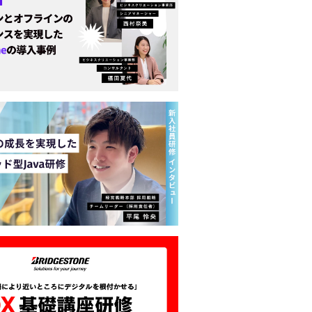
PHP研修一覧はこちら
形式から探したい方
目的に合うPHP研修を一覧形
ぜひご利用ください。
Java研修を比較する