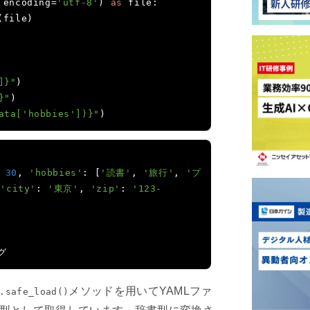
 encoding
=
'utf-8'
)
as
 file
:
(
file
)
]}"
)
}"
)
ata['hobbies'])}"
)
30
,
'hobbies'
:
[
'読書'
,
'旅行'
,
'プ
{
'city'
:
'東京'
,
'zip'
:
'123-
グ
メソッドを用いてYAMLファ
.safe_load()