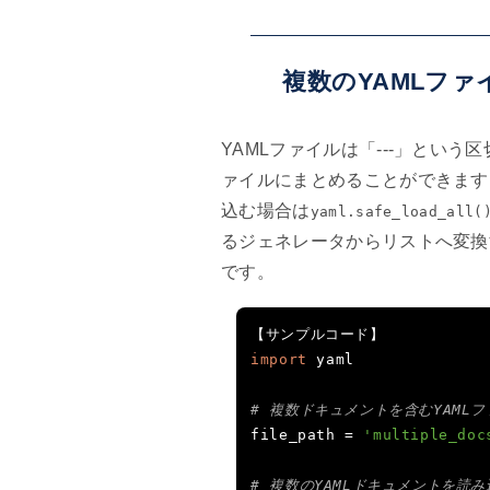
複数のYAMLフ
YAMLファイルは「---」とい
ァイルにまとめることができます
込む場合は
yaml.safe_load_all(
るジェネレータからリストへ変換
です。
【サンプルコード】
import
 yaml

# 複数ドキュメントを含むYAML
file_path 
=
'multiple_doc
# 複数のYAMLドキュメントを読み