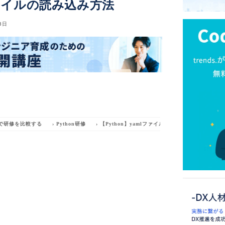
lファイルの読み込み方法
8日
で研修を比較する
›
Python研修
›
【Python】yamlファイルの読み込み方法