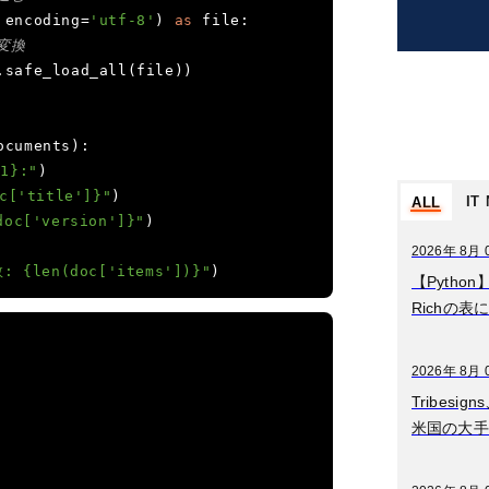
 encoding
=
'utf-8'
)
as
 file
:
変換
.
safe_load_all
(
file
))
ocuments
):
1}:"
)
['title']}"
)
IT
ALL
c['version']}"
)
2026年8月07日
2026年 8月 
 {len(doc['items'])}"
)
ディベートとは？意
【Pytho
味をわかりやすく簡
Richの表
単に解説
2026年8月06日
2026年 8月 
データマネジメント
Tribes
とは？意味をわかり
米国の大手
やすく簡単に解説