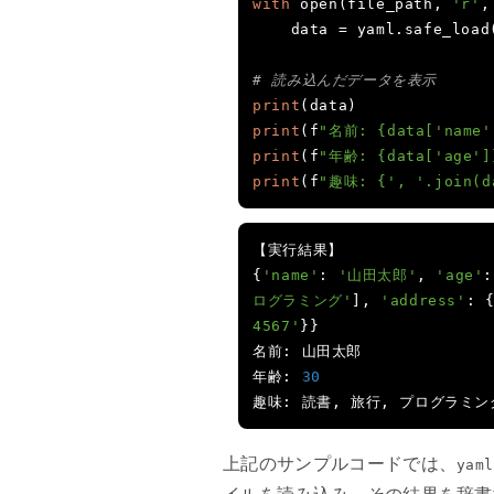
with
 open
(
file_path
,
'r'
,
    data 
=
 yaml
.
safe_load
# 読み込んだデータを表示
print
(
data
)
print
(
f
"名前: {data['name'
print
(
f
"年齢: {data['age']
print
(
f
"趣味: {', '.join(d
【実行結果】
{
'name'
:
'山田太郎'
,
'age'
:
ログラミング'
],
'address'
:
4567'
}}
名前:
山田太郎
年齢:
30
趣味:
読書,
旅行,
プログラミン
上記のサンプルコードでは、
yaml