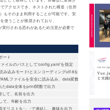
型として取得しています。辞書型に変換さ
記法でアクセスでき、ネストされた構造（住所
）もそのまま利用することが可能です。安
を使うことが推奨されており、
)
が実行される恐れがあるため注意が必要で
ンポート
Lファイルのパスとして'config.yaml'を指定
読み込みモードrとエンコーディングutf-8を指定して開く
file)でYAMLファイルを安全に読み込み、data変数に格納
data全体をprint関数で出力
を取得して、名前を出力
取得して、年齢を出力
キーが指すリストを
で連結し、趣味を出力
', '