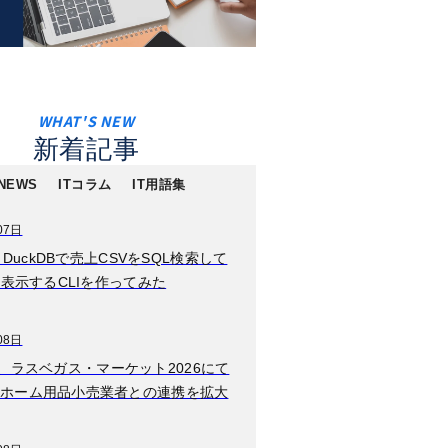
新着記事
 NEWS
ITコラム
IT用語集
07日
2026年8月08日
n】DuckDBで売上CSVをSQL検索して
W TOKYO、新規事
に表示するCLIを作ってみた
業としてエンタメ業
界特化型キャリア支
援サービス「TGC
08日
2026年8月08日
CAREER」を本日よ
igns、ラスベガス・マーケット2026にて
ポーランドの鉄道車
り提供開始
ホーム用品小売業者との連携を拡大
両用電機品メーカー
MEDCOM Sp. z o.o.
を買収