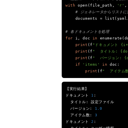
with
 open
(
file_path
,
'r'
,
# ジェネレータからリストに
    documents 
=
 list
(
yaml
# 各ドキュメントを処理
for
 i
,
 doc 
in
 enumerate
(
d
print
(
f
"ドキュメント {i+
print
(
f
"  タイトル: {doc
print
(
f
"  バージョン: {do
if
'items'
in
 doc
:
2026年8月07日
print
(
f
"  アイテム数:
【Python】DuckDB
で売上CSVをSQL検
索してRichの表に表
【実行結果】
示するCLIを作って
ドキュメント
1
:
2026年8月03日
みた
タイトル:
設定ファイル
【前編】Claude
バージョン:
1.0
Code・Codexのトー
アイテム数:
3
クン使用量を確認す
ドキュメント
2
:
るツールを作ってみ