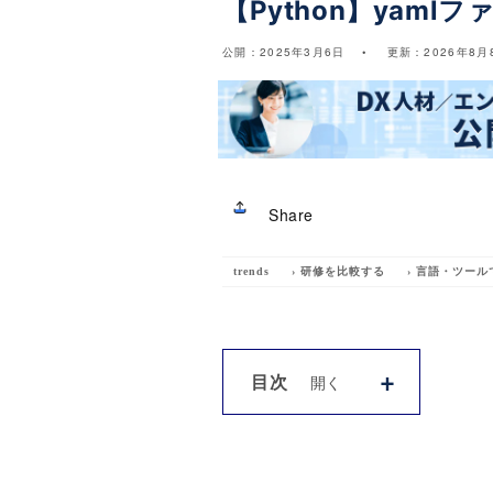
【Python】yam
公開：
2025年3月6日
更新：
2026年8月
Share
trends
›
研修を比較する
›
言語・ツール
目次