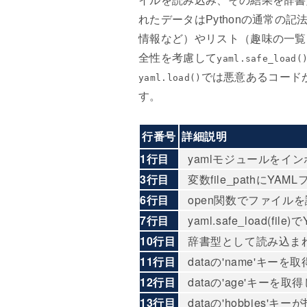
イルを読み込み、その結果を辞書
れたデータはPythonの通常の
情報など）やリスト（趣味の一覧
全性を考慮して
yaml.safe_load(
では悪意あるコード
yaml.load()
す。
行番号
詳細説明
1行目
yamlモジュールをイ
3行目
変数file_pathにYAM
6行目
open関数でファイルを
7行目
yaml.safe_load(
10行目
辞書型として読み込まれた
11行目
dataの'name'キー
12行目
dataの'age'キーを
13行目
dataの'hobbies'