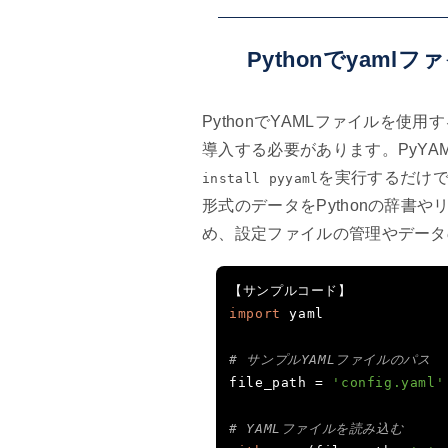
Pythonでyam
PythonでYAMLファイルを使
導入する必要があります。PyYA
を実行するだけで
install pyyaml
形式のデータをPythonの辞書
め、設定ファイルの管理やデータ
【サンプルコード】
import
 yaml

# サンプルYAMLファイルのパス
file_path 
=
'config.yaml'
# YAMLファイルを読み込む