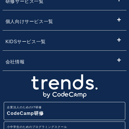
研修サービス一覧
IT情報やニュースを探す
新入社員向けIT・プログラミング研修
個人向けサービス一覧
子供向けプログラミング教室を探す
内定者向けプログラミング研修
プログラミング学習
KIDSサービス一覧
サービス・スクール名から子供向けプログラミングスク
【企業向け】DX社員研修 - 法人向け人材育成
Webデザイン学習
ールを探す
小学生・中学生向けプログラミング教室
会社情報
Webアプリ開発基礎研修
エンジニア転職コース
地域・エリア名から子供向けプログラミングスクールを
小学生・中学生のためのオンラインプログラミングスク
会社概要
探す
ール
業務改善・効率化研修
CodeCamp
採用情報
路線から子供向けプログラミングスクールを探す
小学生・中学生向けFCプログラミング教室
ITリテラシー研修
企業法人のためのIT研修
講師募集
駅から子供向けプログラミングスクールを探す
CodeCamp研修
AI・データ分析研修
小学生・中学生向けプログラミング教室
小中学生のためのプログラミングスクール
ニュースリリース
IT用語集