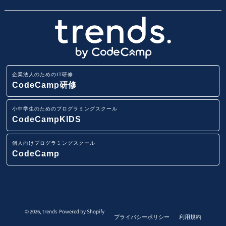
Webアプリ開発基礎研修
エンジニア転職コース
地域・エリア名から子供向けプログラミングスクールを
小学生・中学生のためのオンラインプログラミングスク
会社概要
探す
ール
業務改善・効率化研修
CodeCamp
採用情報
路線から子供向けプログラミングスクールを探す
小学生・中学生向けFCプログラミング教室
ITリテラシー研修
企業法人のためのIT研修
講師募集
駅から子供向けプログラミングスクールを探す
CodeCamp研修
AI・データ分析研修
小学生・中学生向けプログラミング教室
小中学生のためのプログラミングスクール
ニュースリリース
IT用語集
CodeCampKIDS
Pythonデータサイエンス研修
イベント一覧
個人向けプログラミングスクール
スマホアプリ(iOS/Android)開発研修
CodeCamp
システム要件定義研修
システムテスト技法研修
© 2026,
trends
Powered by Shopify
プライバシーポリシー
利用規約