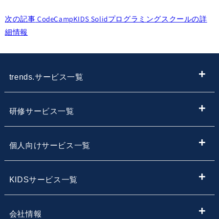
次の記事
CodeCampKIDS Solidプログラミングスクールの詳
細情報
trends.サービス一覧
ITメディア
研修サービス一覧
IT情報やニュースを探す
新入社員向けIT・プログラミング研修
個人向けサービス一覧
子供向けプログラミング教室を探す
内定者向けプログラミング研修
プログラミング学習
KIDSサービス一覧
サービス・スクール名から子供向けプログラミングスク
【企業向け】DX社員研修 - 法人向け人材育成
Webデザイン学習
ールを探す
小学生・中学生向けプログラミング教室
会社情報