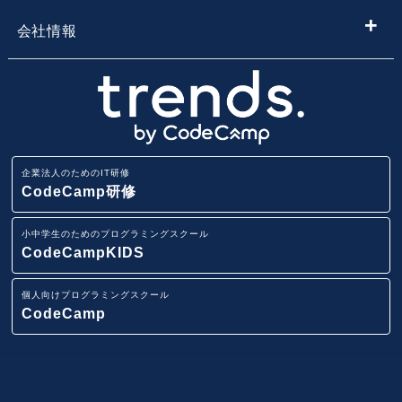
Webデザイン学習
ールを探す
小学生・中学生向けプログラミング教室
会社情報
Webアプリ開発基礎研修
エンジニア転職コース
地域・エリア名から子供向けプログラミングスクールを
小学生・中学生のためのオンラインプログラミングスク
会社概要
探す
ール
業務改善・効率化研修
CodeCamp
採用情報
路線から子供向けプログラミングスクールを探す
小学生・中学生向けFCプログラミング教室
ITリテラシー研修
企業法人のためのIT研修
講師募集
駅から子供向けプログラミングスクールを探す
CodeCamp研修
AI・データ分析研修
小学生・中学生向けプログラミング教室
小中学生のためのプログラミングスクール
ニュースリリース
IT用語集
CodeCampKIDS
Pythonデータサイエンス研修
イベント一覧
個人向けプログラミングスクール
スマホアプリ(iOS/Android)開発研修
CodeCamp
システム要件定義研修