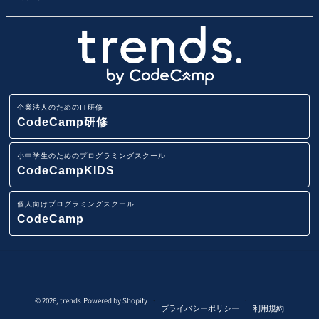
Webアプリ開発基礎研修
エンジニア転職コース
地域・エリア名から子供向けプログラミングスクールを
小学生・中学生のためのオンラインプログラミングスク
会社概要
探す
ール
業務改善・効率化研修
CodeCamp
採用情報
路線から子供向けプログラミングスクールを探す
小学生・中学生向けFCプログラミング教室
ITリテラシー研修
企業法人のためのIT研修
講師募集
駅から子供向けプログラミングスクールを探す
CodeCamp研修
AI・データ分析研修
小学生・中学生向けプログラミング教室
小中学生のためのプログラミングスクール
ニュースリリース
IT用語集
CodeCampKIDS
Pythonデータサイエンス研修
イベント一覧
個人向けプログラミングスクール
スマホアプリ(iOS/Android)開発研修
CodeCamp
システム要件定義研修
システムテスト技法研修
© 2026,
trends
Powered by Shopify
プライバシーポリシー
利用規約