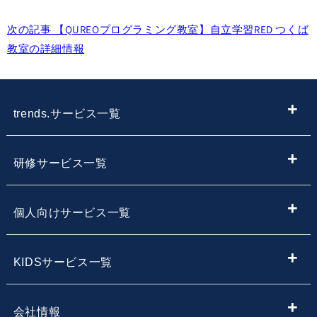
次の記事
【QUREOプログラミング教室】自立学習RED つくば
教室の詳細情報
trends.サービス一覧
ITメディア
研修サービス一覧
IT情報やニュースを探す
新入社員向けIT・プログラミング研修
個人向けサービス一覧
子供向けプログラミング教室を探す
内定者向けプログラミング研修
プログラミング学習
KIDSサービス一覧
サービス・スクール名から子供向けプログラミングスク
【企業向け】DX社員研修 - 法人向け人材育成
Webデザイン学習
ールを探す
小学生・中学生向けプログラミング教室
会社情報