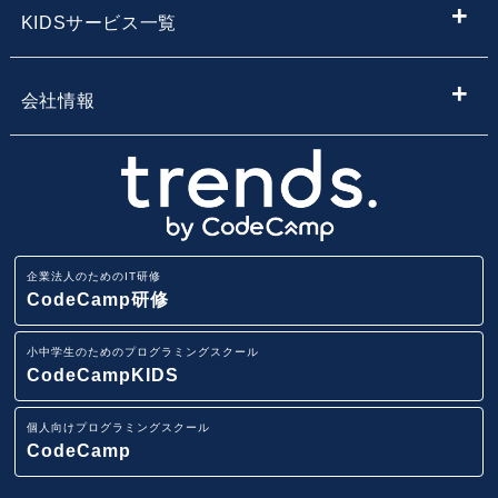
プログラミング学習
KIDSサービス一覧
サービス・スクール名から子供向けプログラミングスク
【企業向け】DX社員研修 - 法人向け人材育成
Webデザイン学習
ールを探す
小学生・中学生向けプログラミング教室
会社情報
Webアプリ開発基礎研修
エンジニア転職コース
地域・エリア名から子供向けプログラミングスクールを
小学生・中学生のためのオンラインプログラミングスク
会社概要
探す
ール
業務改善・効率化研修
CodeCamp
採用情報
路線から子供向けプログラミングスクールを探す
小学生・中学生向けFCプログラミング教室
ITリテラシー研修
企業法人のためのIT研修
講師募集
駅から子供向けプログラミングスクールを探す
CodeCamp研修
AI・データ分析研修
小学生・中学生向けプログラミング教室
小中学生のためのプログラミングスクール
ニュースリリース
IT用語集
CodeCampKIDS
Pythonデータサイエンス研修
イベント一覧
個人向けプログラミングスクール
スマホアプリ(iOS/Android)開発研修
CodeCamp