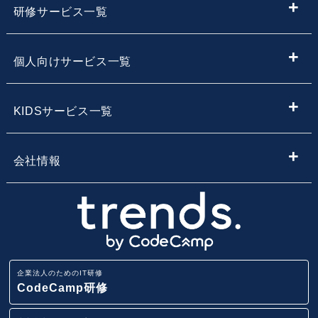
ITメディア
研修サービス一覧
IT情報やニュースを探す
新入社員向けIT・プログラミング研修
個人向けサービス一覧
子供向けプログラミング教室を探す
内定者向けプログラミング研修
プログラミング学習
KIDSサービス一覧
サービス・スクール名から子供向けプログラミングスク
【企業向け】DX社員研修 - 法人向け人材育成
Webデザイン学習
ールを探す
小学生・中学生向けプログラミング教室
会社情報
Webアプリ開発基礎研修
エンジニア転職コース
地域・エリア名から子供向けプログラミングスクールを
小学生・中学生のためのオンラインプログラミングスク
会社概要
探す
ール
業務改善・効率化研修
CodeCamp
採用情報
路線から子供向けプログラミングスクールを探す
小学生・中学生向けFCプログラミング教室
ITリテラシー研修
企業法人のためのIT研修
講師募集
駅から子供向けプログラミングスクールを探す
CodeCamp研修
AI・データ分析研修
小学生・中学生向けプログラミング教室