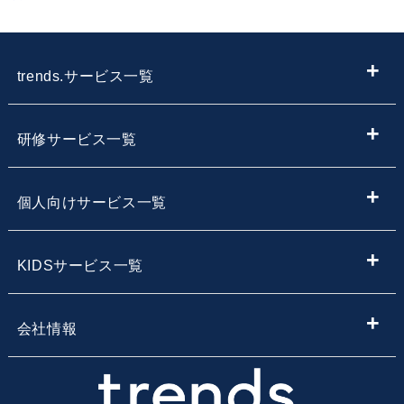
trends.サービス一覧
ITメディア
研修サービス一覧
IT情報やニュースを探す
新入社員向けIT・プログラミング研修
個人向けサービス一覧
子供向けプログラミング教室を探す
内定者向けプログラミング研修
プログラミング学習
KIDSサービス一覧
サービス・スクール名から子供向けプログラミングスク
【企業向け】DX社員研修 - 法人向け人材育成
Webデザイン学習
ールを探す
小学生・中学生向けプログラミング教室
会社情報
Webアプリ開発基礎研修
エンジニア転職コース
地域・エリア名から子供向けプログラミングスクールを
小学生・中学生のためのオンラインプログラミングスク
会社概要
探す
ール
業務改善・効率化研修