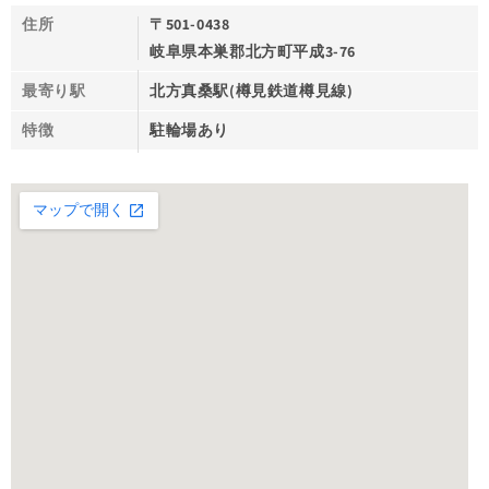
住所
〒501-0438
岐阜県本巣郡北方町平成3-76
最寄り駅
北方真桑駅(樽見鉄道樽見線)
特徴
駐輪場あり