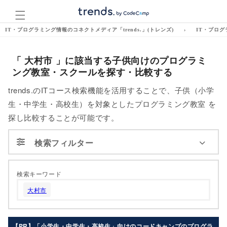
コンテ
ンツに
進む
IT・プログラミング情報のコネクトメディア「trends.」(トレンズ)
›
IT・プログ
「 大村市 」に該当する子供向けのプログラミ
ング教室・スクールを探す・比較する
trends.のITコース検索機能を活用することで、子供（小学
生・中学生・高校生）を対象としたプログラミング教室 を
探し比較することが可能です。
検索フィルター
検索キーワード
対象
大村市
未就学
幼稚園
年少
年中
【PR】「小学生・中学生・高校生」向けのコードキャンプのプログラ