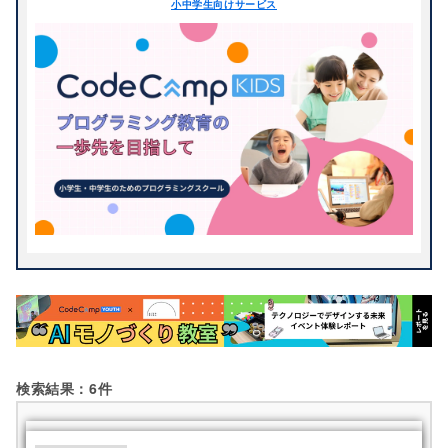
小中学生向けサービス
IchigoJam
Java
STEM・STEAM教育
Webアプリケーション
JavaScript
KOOV®
アプリ開発
ゲーム制作
検索する
mBot
MESH
タイピング
デザイン
micro:bit
Microsoft MakeCode
ビジュアルプログラミン
パソコン・ICT教育
グ
Ozobot
PHP
プログラミング
ロボット
Python
Raspberry Pi
動画制作
Roblox
Ruby
Scratch
ScratchJr
Sphero
toio
Unity
Viscuit
アーテックブロック
アーテックロボ
ディズニー
パズル
検索結果：6件
ヒューマンオリジナルロ
ビジュアル言語
ボット