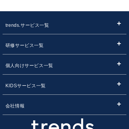
trends.サービス一覧
ITメディア
研修サービス一覧
IT情報やニュースを探す
新入社員向けIT・プログラミング研修
個人向けサービス一覧
子供向けプログラミング教室を探す
内定者向けプログラミング研修
プログラミング学習
KIDSサービス一覧
サービス・スクール名から子供向けプログラミングスク
【企業向け】DX社員研修 - 法人向け人材育成
Webデザイン学習
ールを探す
小学生・中学生向けプログラミング教室
会社情報
Webアプリ開発基礎研修
エンジニア転職コース
地域・エリア名から子供向けプログラミングスクールを
小学生・中学生のためのオンラインプログラミングスク
会社概要
探す
ール
業務改善・効率化研修