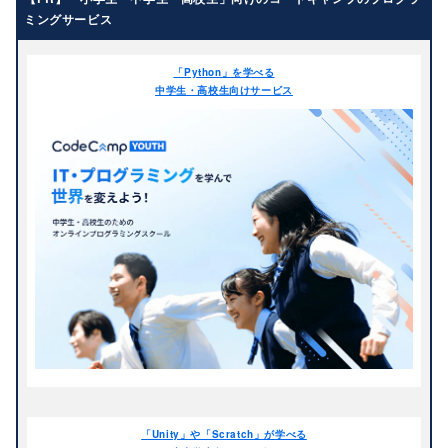
年長
小学生
ミングサービス
小学1年生
小学2年生
「Python」を学べる
小学3年生
小学4年生
中学生・高校生向けサービス
小学5年生
小学6年生
中学生
中学1年生
中学2年生
中学3年生
高校生
高校1年生
高校2年生
高校3年生
教材（ハード・ソフト・言語）
Adobe Premiere Rush
Adobe Premiere Pro
目的
CC
C#
HTML/CSS
AI
ITリテラシー
エリア
「Unity」や「Scratch」が学べる