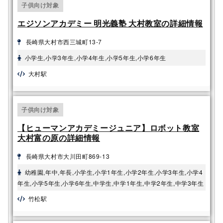
子供向け対象
レゴ® エデュケーション
マインクラフト
SPIKE™ ベーシック
エジソンアカデミー 明光義塾 大村教室の詳細情報
レゴ®エデュケーション
長崎県大村市西三城町13-7
レゴ®WeDo 2.0
SPIKE™ プライム
小学生,小学3年生,小学4年生,小学5年生,小学6年生
教育版レゴ® マインドス
大村駅
トーム® EV3
子供向け対象
【ヒューマンアカデミージュニア】ロボット教室
大村富の原の詳細情報
長崎県大村市大川田町869-13
幼稚園,年中,年長,小学生,小学1年生,小学2年生,小学3年生,小学4
年生,小学5年生,小学6年生,中学生,中学1年生,中学2年生,中学3年生
竹松駅