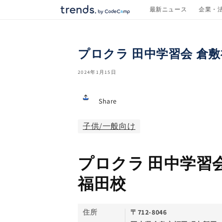
コンテ
最新ニュース
企業・
ンツに
進む
プロクラ 田中学習会 倉
2024年1月15日
Share
子供/一般向け
プロクラ 田中学習会
福田校
住所
〒712-8046