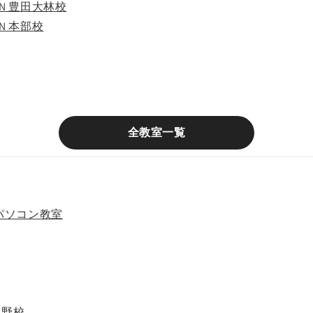
TION 豊田大林校
ION 本部校
全教室一覧
パソコン教室
益野校