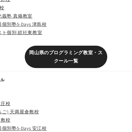
井校
光義塾 真備教室
別塾5-Days 津島校
スト個別 総社東教室
岡山県のプログラミング教室・ス
クール一覧
ール
中庄校
るご) 天満屋倉敷校
倉敷校
別塾5-Days 安江校