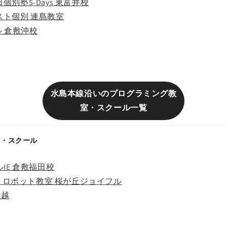
別塾5-Days 東富井校
スト個別 連島教室
 倉敷沖校
水島本線沿いのプログラミング教
室・スクール一覧
室・スクール
IE 倉敷福田校
ロボット教室 桜が丘ジョイフル
三越