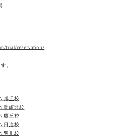
場
/trial/reservation/
ます。
ION 旭丘校
ION 岡崎北校
ION 鷹丘校
ION 日進校
ION 豊川校