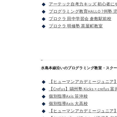
アーテック自考力キッズ 初心者に
プログラミング教育HALLO ?州塾 
プロクラ 田中学習会 倉敷駅前校
プロクラ 明修塾 茶屋町教室
水島本線沿いのプログラミング教室・スク
【ヒューマンアカデミージュニア】
【Crefus】鷗州塾 Kicks × crefus 
個別指導Axis 笹沖校
個別指導Axis 大高校
【ヒューマンアカデミージュニア】