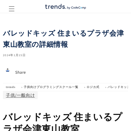
コンテ
ンツに
進む
バレッドキッズ 住まいるプラザ会津
東山教室の詳細情報
2024年1月15日
Share
trends
›
子供向けプログラミングスクール一覧
›
ロジカ式
›
バレッドキッズ
子供/一般向け
バレッドキッズ 住まいるプ
ラザ会津東山教室