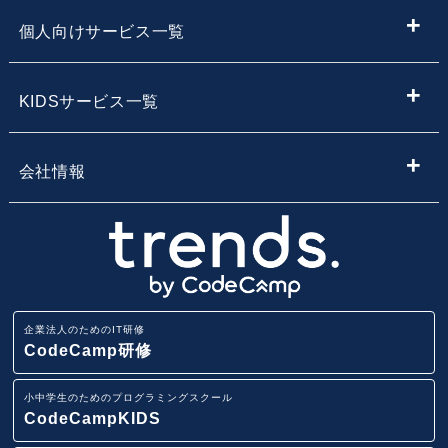
IT情報やニュースを探す
新入社員向けIT・プログラミング研修
個人向けサービス一覧
子供向けプログラミング教室を探す
内定者向けプログラミング研修
プログラミング学習
KIDSサービス一覧
サービス・スクール名から子供向けプログラミングスク
【企業向け】DX社員研修 - 法人向け人材育成
Webデザイン学習
ールを探す
小学生・中学生向けプログラミング教室
会社情報
Webアプリ開発基礎研修
エンジニア転職コース
地域・エリア名から子供向けプログラミングスクールを
小学生・中学生のためのオンラインプログラミングスク
会社概要
探す
ール
業務改善・効率化研修
CodeCamp
採用情報
路線から子供向けプログラミングスクールを探す
小学生・中学生向けFCプログラミング教室
ITリテラシー研修
企業法人のためのIT研修
講師募集
駅から子供向けプログラミングスクールを探す
CodeCamp研修
AI・データ分析研修
小学生・中学生向けプログラミング教室
小中学生のためのプログラミングスクール
ニュースリリース
IT用語集
CodeCampKIDS
Pythonデータサイエンス研修