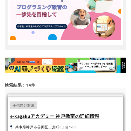
IchigoJam
Java
STEM・STEAM教育
Webアプリケーション
JavaScript
KOOV®
アプリ開発
ゲーム制作
検索する
mBot
MESH
タイピング
デザイン
micro:bit
Microsoft MakeCode
ビジュアルプログラミン
パソコン・ICT教育
グ
Ozobot
PHP
プログラミング
ロボット
Python
Raspberry Pi
動画制作
Roblox
Ruby
Scratch
ScratchJr
Sphero
toio
検索結果：14件
Unity
Viscuit
アーテックブロック
アーテックロボ
子供向け対象
ディズニー
パズル
e-kagakuアカデミー 神戸教室の詳細情報
ヒューマンオリジナルロ
ビジュアル言語
兵庫県神戸市長田区二葉町5丁目1-36
ボット