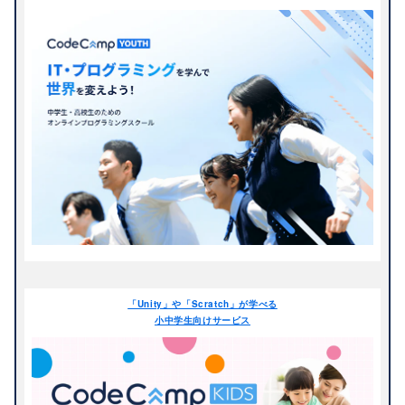
年長
小学生
小学1年生
小学2年生
小学3年生
小学4年生
小学5年生
小学6年生
中学生
中学1年生
中学2年生
中学3年生
高校生
高校1年生
高校2年生
高校3年生
教材（ハード・ソフト・言語）
「Unity」や「Scratch」が学べる
小中学生向けサービス
Adobe Premiere Rush
Adobe Premiere Pro
目的
CC
C#
HTML/CSS
AI
ITリテラシー
エリア