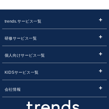
trends.サービス一覧
ITメディア
研修サービス一覧
IT情報やニュースを探す
新入社員向けIT・プログラミング研修
個人向けサービス一覧
子供向けプログラミング教室を探す
内定者向けプログラミング研修
プログラミング学習
KIDSサービス一覧
サービス・スクール名から子供向けプログラミングスク
【企業向け】DX社員研修 - 法人向け人材育成
Webデザイン学習
ールを探す
小学生・中学生向けプログラミング教室
会社情報
Webアプリ開発基礎研修
エンジニア転職コース
地域・エリア名から子供向けプログラミングスクールを
小学生・中学生のためのオンラインプログラミングスク
会社概要
探す
ール
業務改善・効率化研修