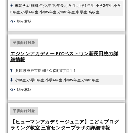
未就学,幼稚園,年少,年中,年長,小学生,小学1年生,小学2年生,小学
レゴ® エデュケーション
マインクラフト
3年生,小学4年生,小学5年生,小学6年生,中学生,高校生
SPIKE™ ベーシック
駒ヶ林駅
レゴ®エデュケーション
レゴ®WeDo 2.0
SPIKE™ プライム
教育版レゴ® マインドス
子供向け対象
トーム® EV3
エジソンアカデミー ECCベストワン新長田校の詳
細情報
兵庫県神戸市長田区久保町5丁目1-1
小学生,小学3年生,小学4年生,小学5年生,小学6年生
駒ヶ林駅
子供向け対象
【ヒューマンアカデミージュニア】こどもプログ
ラミング教室 三宮センタープラザの詳細情報