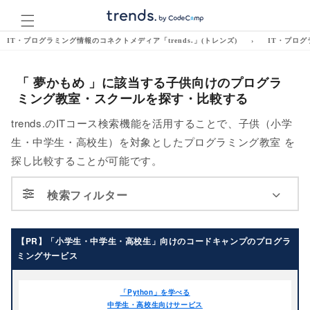
コンテ
ンツに
進む
IT・プログラミング情報のコネクトメディア「trends.」(トレンズ)
›
IT・プログ
「 夢かもめ 」に該当する子供向けのプログラ
ミング教室・スクールを探す・比較する
trends.のITコース検索機能を活用することで、子供（小学
生・中学生・高校生）を対象としたプログラミング教室 を
探し比較することが可能です。
検索フィルター
対象
【PR】「小学生・中学生・高校生」向けのコードキャンプのプログラ
ミングサービス
未就学
幼稚園
「Python」を学べる
年少
年中
中学生・高校生向けサービス