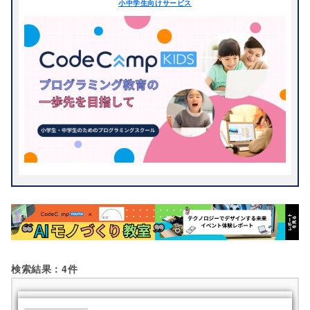
小中学生向けサービス
IchigoJam
Java
STEM・STEAM教育
Webアプリケーション
JavaScript
KOOV®
アプリ開発
ゲーム制作
検索する
mBot
MESH
タイピング
デザイン
micro:bit
Microsoft MakeCode
ビジュアルプログラミン
パソコン・ICT教育
グ
Ozobot
PHP
プログラミング
ロボット
Python
Raspberry Pi
動画制作
Roblox
Ruby
Scratch
ScratchJr
Sphero
toio
Unity
Viscuit
アーテックブロック
アーテックロボ
ディズニー
パズル
検索結果：4件
ヒューマンオリジナルロ
ビジュアル言語
ボット