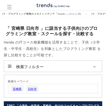
コンテ
ンツに
進む
IT・プログラミング情報のコネクトメディア「trends.」(トレンズ)
›
IT・プログ
「 宮崎県 日向市 」に該当する子供向けのプロ
グラミング教室・スクールを探す・比較する
trends.のITコース検索機能を活用することで、子供（小学
生・中学生・高校生）を対象としたプログラミング教室 を
探し比較することが可能です。
検索フィルター
検索キーワード
対象
宮崎県
日向市
未就学
幼稚園
年少
年中
【PR】「小学生・中学生・高校生」向けのコードキャンプのプログラ