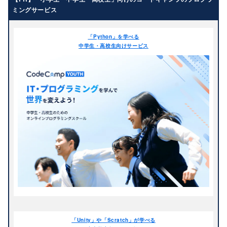
年長
小学生
ミングサービス
小学1年生
小学2年生
「Python」を学べる
小学3年生
小学4年生
中学生・高校生向けサービス
小学5年生
小学6年生
中学生
中学1年生
中学2年生
中学3年生
高校生
高校1年生
高校2年生
高校3年生
教材（ハード・ソフト・言語）
Adobe Premiere Rush
Adobe Premiere Pro
目的
CC
C#
HTML/CSS
AI
ITリテラシー
エリア
「Unity」や「Scratch」が学べる