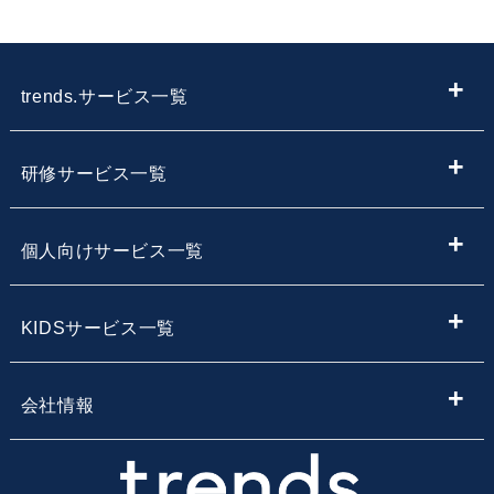
trends.サービス一覧
ITメディア
研修サービス一覧
IT情報やニュースを探す
新入社員向けIT・プログラミング研修
個人向けサービス一覧
子供向けプログラミング教室を探す
内定者向けプログラミング研修
プログラミング学習
KIDSサービス一覧
サービス・スクール名から子供向けプログラミングスク
【企業向け】DX社員研修 - 法人向け人材育成
Webデザイン学習
ールを探す
小学生・中学生向けプログラミング教室
会社情報
Webアプリ開発基礎研修
エンジニア転職コース
地域・エリア名から子供向けプログラミングスクールを
小学生・中学生のためのオンラインプログラミングスク
会社概要
探す
ール
業務改善・効率化研修