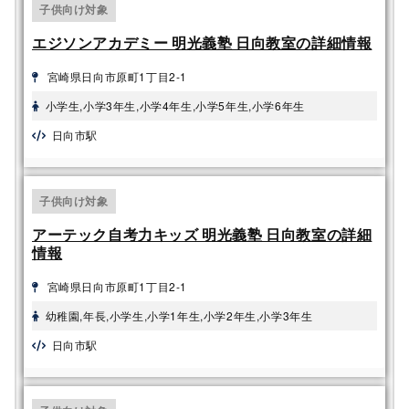
子供向け対象
レゴ® エデュケーション
マインクラフト
SPIKE™ ベーシック
エジソンアカデミー 明光義塾 日向教室の詳細情報
レゴ®エデュケーション
宮崎県日向市原町1丁目2-1
レゴ®WeDo 2.0
SPIKE™ プライム
小学生,小学3年生,小学4年生,小学5年生,小学6年生
教育版レゴ® マインドス
日向市駅
トーム® EV3
子供向け対象
アーテック自考力キッズ 明光義塾 日向教室の詳細
情報
宮崎県日向市原町1丁目2-1
幼稚園,年長,小学生,小学1年生,小学2年生,小学3年生
日向市駅