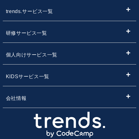
trends.サービス一覧
ITメディア
研修サービス一覧
IT情報やニュースを探す
新入社員向けIT・プログラミング研修
個人向けサービス一覧
子供向けプログラミング教室を探す
内定者向けプログラミング研修
プログラミング学習
KIDSサービス一覧
サービス・スクール名から子供向けプログラミングスク
【企業向け】DX社員研修 - 法人向け人材育成
Webデザイン学習
ールを探す
小学生・中学生向けプログラミング教室
会社情報
Webアプリ開発基礎研修
エンジニア転職コース
地域・エリア名から子供向けプログラミングスクールを
小学生・中学生のためのオンラインプログラミングスク
会社概要
探す
ール
業務改善・効率化研修
CodeCamp
採用情報
路線から子供向けプログラミングスクールを探す
小学生・中学生向けFCプログラミング教室