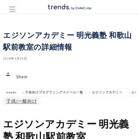
コンテ
ンツに
進む
エジソンアカデミー 明光義塾 和歌山
駅前教室の詳細情報
2024年1月15日
Share
trends
›
子供向けプログラミングスクール一覧
›
エジソンアカデミー
›
エジ
子供/一般向け
エジソンアカデミー 明光義
塾 和歌山駅前教室