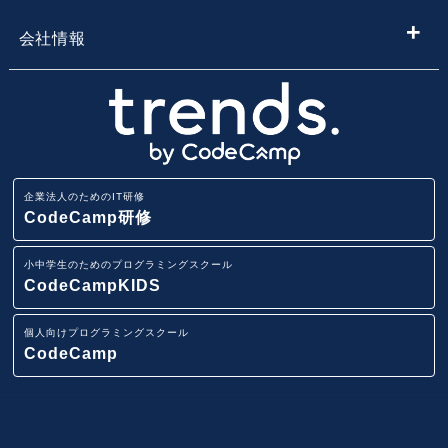
【企業向け】DX社員研修 - 法人向け人材育成
Webデザイン学習
ールを探す
小学生・中学生向けプログラミング教室
会社情報
Webアプリ開発基礎研修
エンジニア転職コース
地域・エリア名から子供向けプログラミングスクールを
小学生・中学生のためのオンラインプログラミングスク
会社概要
探す
ール
業務改善・効率化研修
CodeCamp
採用情報
路線から子供向けプログラミングスクールを探す
小学生・中学生向けFCプログラミング教室
ITリテラシー研修
企業法人のためのIT研修
講師募集
駅から子供向けプログラミングスクールを探す
CodeCamp研修
AI・データ分析研修
小学生・中学生向けプログラミング教室
小中学生のためのプログラミングスクール
ニュースリリース
IT用語集
CodeCampKIDS
Pythonデータサイエンス研修
イベント一覧
個人向けプログラミングスクール
スマホアプリ(iOS/Android)開発研修
CodeCamp
システム要件定義研修