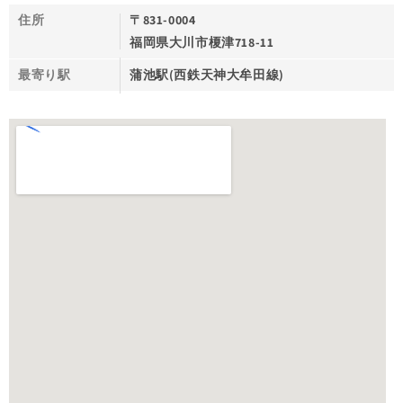
住所
〒831-0004
福岡県大川市榎津718-11
最寄り駅
蒲池駅(西鉄天神大牟田線)