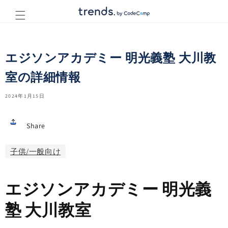
コンテ
ンツに
進む
エジソンアカデミー 明光義塾 大川教
室の詳細情報
2024年1月15日
Share
子供/一般向け
エジソンアカデミー 明光義
塾 大川教室