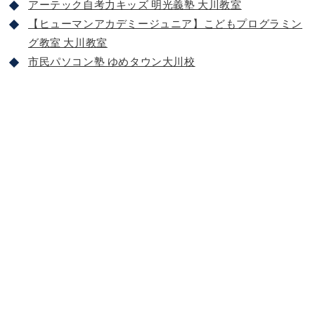
アーテック自考力キッズ 明光義塾 大川教室
【ヒューマンアカデミージュニア】こどもプログラミン
グ教室 大川教室
市民パソコン塾 ゆめタウン大川校