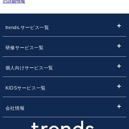
の詳細情報
trends.サービス一覧
ITメディア
研修サービス一覧
IT情報やニュースを探す
新入社員向けIT・プログラミング研修
個人向けサービス一覧
子供向けプログラミング教室を探す
内定者向けプログラミング研修
プログラミング学習
KIDSサービス一覧
サービス・スクール名から子供向けプログラミングスク
【企業向け】DX社員研修 - 法人向け人材育成
Webデザイン学習
ールを探す
小学生・中学生向けプログラミング教室
会社情報
Webアプリ開発基礎研修
エンジニア転職コース
地域・エリア名から子供向けプログラミングスクールを
小学生・中学生のためのオンラインプログラミングスク
会社概要
探す
ール