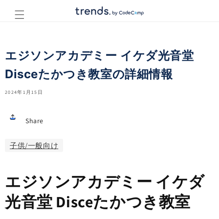
コンテ
ンツに
進む
エジソンアカデミー イケダ光音堂
Disceたかつき教室の詳細情報
2024年1月15日
Share
子供/一般向け
エジソンアカデミー イケダ
光音堂 Disceたかつき教室