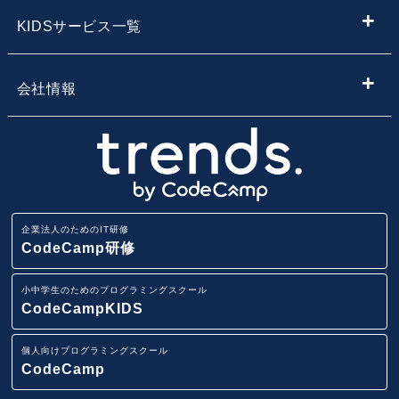
内定者向けプログラミング研修
プログラミング学習
KIDSサービス一覧
サービス・スクール名から子供向けプログラミングスク
【企業向け】DX社員研修 - 法人向け人材育成
Webデザイン学習
ールを探す
小学生・中学生向けプログラミング教室
会社情報
Webアプリ開発基礎研修
エンジニア転職コース
地域・エリア名から子供向けプログラミングスクールを
小学生・中学生のためのオンラインプログラミングスク
会社概要
探す
ール
業務改善・効率化研修
CodeCamp
採用情報
路線から子供向けプログラミングスクールを探す
小学生・中学生向けFCプログラミング教室
ITリテラシー研修
企業法人のためのIT研修
講師募集
駅から子供向けプログラミングスクールを探す
CodeCamp研修
AI・データ分析研修
小学生・中学生向けプログラミング教室
小中学生のためのプログラミングスクール
ニュースリリース
IT用語集
CodeCampKIDS
Pythonデータサイエンス研修
イベント一覧
個人向けプログラミングスクール
スマホアプリ(iOS/Android)開発研修
CodeCamp