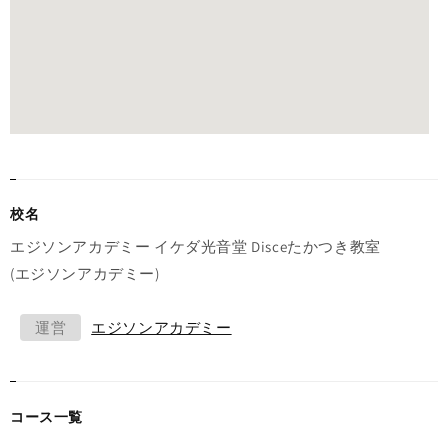
校名
エジソンアカデミー イケダ光音堂 Disceたかつき教室
(エジソンアカデミー)
運営
エジソンアカデミー
コース一覧