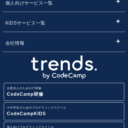
個人向けサービス一覧
子供向けプログラミング教室を探す
内定者向けプログラミング研修
プログラミング学習
KIDSサービス一覧
サービス・スクール名から子供向けプログラミングスク
【企業向け】DX社員研修 - 法人向け人材育成
Webデザイン学習
ールを探す
小学生・中学生向けプログラミング教室
会社情報
Webアプリ開発基礎研修
エンジニア転職コース
地域・エリア名から子供向けプログラミングスクールを
小学生・中学生のためのオンラインプログラミングスク
会社概要
探す
ール
業務改善・効率化研修
CodeCamp
採用情報
路線から子供向けプログラミングスクールを探す
小学生・中学生向けFCプログラミング教室
ITリテラシー研修
企業法人のためのIT研修
講師募集
駅から子供向けプログラミングスクールを探す
CodeCamp研修
AI・データ分析研修
小学生・中学生向けプログラミング教室
小中学生のためのプログラミングスクール
ニュースリリース
IT用語集
CodeCampKIDS
Pythonデータサイエンス研修
イベント一覧
個人向けプログラミングスクール