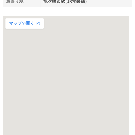
最寄り駅
龍ケ崎市駅(JR常磐線)